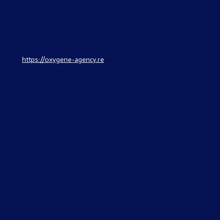
Sur ce site web, nous utilisons des cookies publicitaires,
ce qui nous permet d’avoir une observation des résultats
de la campagne. Cela se fait sur la base d’un profil que
nous créons en fonction de votre comportement sur
https://oxygene-agency.re
. Avec ces cookies, vous, en
tant que visiteur du site web, êtes lié à un ID unique mais
ces cookies ne profileront pas votre comportement et
vos centres d’intérêts au service de publicités
personnalisées.
5.4 Cookies de marketing/suivi
Les cookies de marketing/suivi sont des cookies ou toute
autre forme de stockage local, utilisés pour créer des
profils d’utilisateurs afin d’afficher de la publicité ou de
suivre l’utilisateur sur ce site web ou sur plusieurs sites
web dans des finalités marketing similaires.
Parce que ces cookies sont marqués comme des cookies