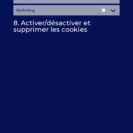
Statistiques
Marketing
Marketing
8. Activer/désactiver et
supprimer les cookies
Vous pouvez utiliser votre navigateur internet pour
supprimer automatiquement ou manuellement les
cookies. Vous pouvez également spécifier que certains
cookies ne peuvent pas être placés. Une autre option
consiste à modifier les réglages de votre navigateur
Internet afin que vous receviez un message à chaque fois
qu’un cookie est placé. Pour plus d’informations sur ces
options, reportez-vous aux instructions de la section Aide
de votre navigateur.
Veuillez noter que notre site web peut ne pas marcher
correctement si tous les cookies sont désactivés. Si vous
supprimez les cookies dans votre navigateur, ils seront de
nouveau placés après votre consentement lorsque vous