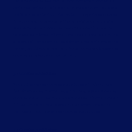
Certains cookies assurent le fonctionnement correct de
certaines parties du site web et la prise en compte de vos
préférences en tant qu’internaute. En plaçant des cookies
fonctionnels, nous vous facilitons la visite de notre site
web. Ainsi, vous n’avez pas besoin de saisir à plusieurs
reprises les mêmes informations lors de la visite de notre
site web et, par exemple, les éléments restent dans votre
panier jusqu’à votre paiement. Nous pouvons déposer ces
cookies sans votre consentement.
5.2 Cookies statistiques
Nous utilisons des cookies statistiques afin d’optimiser
l’expérience des internautes sur notre site web. Avec ces
cookies statistiques, nous obtenons des informations sur
l’utilisation de notre site web. Nous demandons votre
permission pour placer des cookies statistiques.
5.3 Cookies publicitaires