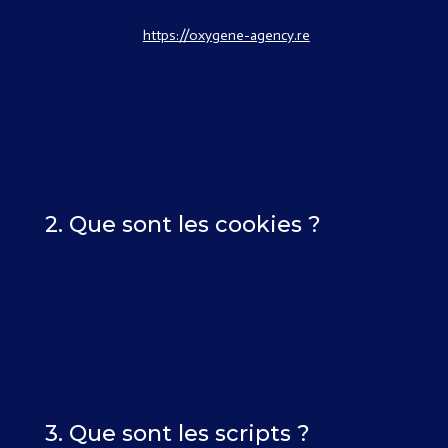
Notre site web,
https://oxygene-agency.re
(ci-après : « le
site web ») utilise des cookies et autres technologies
liées (par simplification, toutes ces technologies sont
désignées par le terme « cookies »). Des cookies sont
également placés par des tierces parties que nous avons
engagées. Dans le document ci-dessous, nous vous
informons de l’utilisation des cookies sur notre site web.
2. Que sont les cookies ?
Un cookie est un petit fichier simple envoyé avec les
pages de ce site web et stocké par votre navigateur sur le
disque dur de votre ordinateur ou d’un autre appareil. Les
informations qui y sont stockées peuvent être renvoyées
à nos serveurs ou aux serveurs des tierces parties
concernées lors d’une visite ultérieure.
3. Que sont les scripts ?