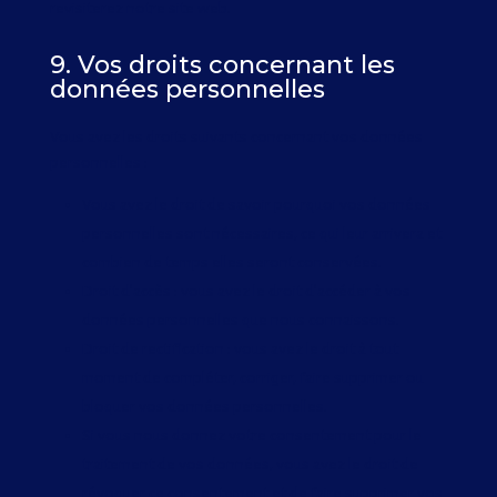
revisiterez notre site web.
9. Vos droits concernant les
données personnelles
Vous avez les droits suivants concernant vos données
personnelles :
Vous avez le droit de savoir pourquoi vos données
personnelles sont nécessaires, ce qui leur arrivera et
combien de temps elles seront conservées.
Droit d’accès : vous avez le droit d’accéder à vos
données personnelles que nous connaissons.
Droit de rectification : vous avez le droit à tout
moment de compléter, corriger, faire supprimer ou
bloquer vos données personnelles.
Si vous nous donnez votre consentement pour le
traitement de vos données, vous avez le droit de
révoquer ce consentement et de faire supprimer vos