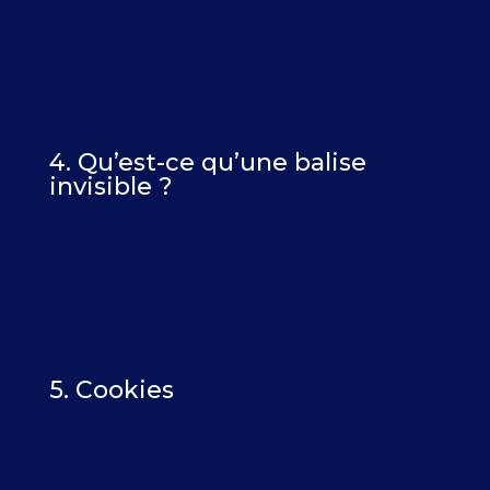
Un script est un élément de code utilisé pour que notre
site web fonctionne correctement et de manière
interactive. Ce code est exécuté sur notre serveur ou sur
votre appareil.
4. Qu’est-ce qu’une balise
invisible ?
Une balise invisible (ou balise web) est un petit morceau
de texte ou d’image invisible sur un site web, utilisé pour
suivre le trafic sur un site web. Pour ce faire, diverses
données vous concernant sont stockées à l’aide de
balises invisibles.
5. Cookies
5.1 Cookies techniques ou fonctionnels