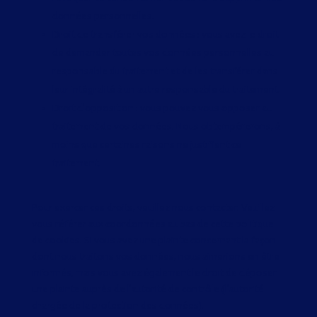
données personnelles.
Droit de transférer vos données : vous avez le droit
de demander toutes vos données personnelles au
responsable du traitement et de les transférer dans
leur intégralité à un autre responsable du traitement.
Droit d’opposition : vous pouvez vous opposer au
traitement de vos données. Nous obtempérerons, à
moins que certaines raisons ne justifient ce
traitement.
Pour exercer ces droits, veuillez nous contacter. Veuillez
vous référer aux coordonnées au bas de cette politique
de cookies. Si vous avez une plainte concernant la façon
dont nous traitons vos données, nous aimerions en être
informés, mais vous avez également le droit de déposer
une plainte auprès de l’autorité de contrôle (l’autorité
chargée de la protection des données).