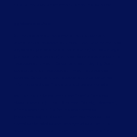
de suivi, nous vous demandons le droit de les placer.
5.5 Réseaux sociaux
Sur notre site web, nous avons inclus du contenu
provenant de Facebook et LinkedIn pour promouvoir des
pages web (par exemple, « like », « pin ») ou les partager
(par exemple, « tweet ») sur des réseaux sociaux comme
Facebook et LinkedIn. Ce contenu est intégré grâce un
code obtenu de Facebook et LinkedIn et place des
cookies. Ce contenu peut stocker et traiter certaines
informations à des fins de publicité personnalisée.
Veuillez lire la déclaration de confidentialité de ces
réseaux sociaux (qui peut être modifiée régulièrement)
afin de savoir ce qu’ils font de vos données
(personnelles) traitées en utilisant ces cookies. Les
données récupérées sont anonymisées autant que
possible. Facebook et LinkedIn se trouvent aux États-